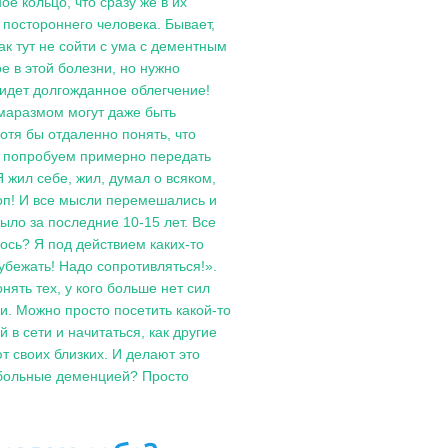
е кольцо, что сразу же в их
 постороннего человека. Бывает,
ак тут не сойти с ума с дементным
 в этой болезни, но нужно
ридет долгожданное облегчение!
маразмом могут даже быть
отя бы отдаленно понять, что
мы попробуем примерно передать
жил себе, жил, думал о всяком,
хоп! И все мысли перемешались и
было за последние 10-15 лет. Все
ось? Я под действием каких-то
убежать! Надо сопротивляться!».
нять тех, у кого больше нет сил
и. Можно просто посетить какой-то
в сети и начитаться, как другие
 своих близких. И делают это
т больные деменцией? Просто