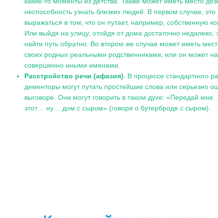
какие-то моменты из детства. Также может иметь место де
неспособность узнать близких людей. В первом случае, это
выражаться в том, что он путает, например, собственную ко
Или выйдя на улицу, отойдя от дома достаточно недалеко, 
найти путь обратно. Во втором же случае может иметь мес
своих родных реальными родственниками, или он может на
совершенно иными именами.
Расстройство речи (афазия)
. В процессе стандартного р
дементоры могут путать простейшие слова или серьезно ош
выговоре. Они могут говорить в таком духе: «Передай мне
этот… ну… дом с сыром» (говоря о бутерброде с сыром).