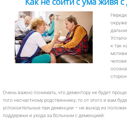
Как не сойти с ума живя с
Нередк
окруже
дальни
Устало
к так 
мотиви
челове
осозна
сторон
Очень важно понимать, что дементору не будет прощ
того несчастному родственнику, то от этого и вам б
успокоительные при деменции – не выход из положе
поддержки и ухода за больным с деменцией.