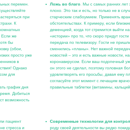
льных перемен.
Ложь во благо
. Мы с самых ранних лет 
осуществляйте
плохо. Это так и есть, но только не в сл
растеряться при
старческим слабоумием. Применять вра
страхи. К
обстоятельствах. К примеру, если близкие
жкомнатных
деменцией, когда тот стремится выйти на 
. Если же
«истории» про то, что скоро придут гости
хотя бы
передача по телевизору. Гости не пришли
овку (обои,
сменились «планы». Нет важной передач
лизких просто уже
новостей – это и есть важные новости, н
венников в
коронавирусом. Если ваш подопечный уже
ствия! Однако
он этого не сделал, поэтому головная бо
ссом для
удовлетворять его просьбы, давая ему п
согласуйте этот момент с лечащим врачо
ать график дня
правильные таблетки (витамины, кальций и
время. Добиться
аст возможность
сли пациент
Современные технологии для контрол
не стресса и
роду своей деятельности вы редко покид