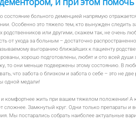
 дементором, и при этом помочь 
о состояние больного деменцией напрямую отражаетс
нии. Особенно это тяжело тем, кто вынужден следить 
х родственников или другими, скажем так, не очень л
сть от ухода за больным – достаточно распространенно
называемому выгоранию ближайших к пациенту родстве
рованы, хорошо подготовлены, любят и ото всей души 
ку, то они меньше подвержены этому состоянию. В любо
вать, что забота о близком и забота о себе – это не дв
ы одной медали!
е и комфортнее жить при вашем тяжелом положении! А к
удет сложнее. Замкнутый круг. Одни только препараты 
ния. Мы постарались собрать наиболее актуальные ва