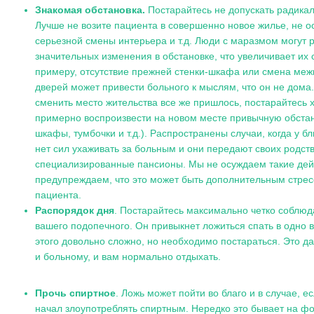
Знакомая обстановка.
Постарайтесь не допускать радика
Лучше не возите пациента в совершенно новое жилье, не 
серьезной смены интерьера и т.д. Люди с маразмом могут 
значительных изменения в обстановке, что увеличивает их 
примеру, отсутствие прежней стенки-шкафа или смена ме
дверей может привести больного к мыслям, что он не дома
сменить место жительства все же пришлось, постарайтесь 
примерно воспроизвести на новом месте привычную обстан
шкафы, тумбочки и т.д.). Распространены случаи, когда у б
нет сил ухаживать за больным и они передают своих родст
специализированные пансионы. Мы не осуждаем такие дей
предупреждаем, что это может быть дополнительным стре
пациента.
Распорядок дня
. Постарайтесь максимально четко соблюд
вашего подопечного. Он привыкнет ложиться спать в одно 
этого довольно сложно, но необходимо постараться. Это д
и больному, и вам нормально отдыхать.
Прочь спиртное
. Ложь может пойти во благо и в случае, е
начал злоупотреблять спиртным. Нередко это бывает на фо