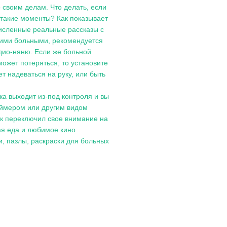
о своим делам. Что делать, если
 такие моменты? Как показывает
исленные реальные рассказы с
чими больными, рекомендуется
дио-няню. Если же больной
может потеряться, то установите
 надеваться на руку, или быть
а выходит из-под контроля и вы
геймером или другим видом
ек переключил свое внимание на
ная еда и любимое кино
и, пазлы, раскраски для больных