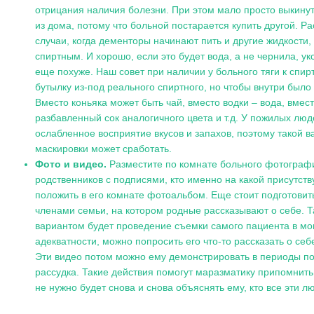
отрицания наличия болезни. При этом мало просто выкинут
из дома, потому что больной постарается купить другой. Р
случаи, когда дементоры начинают пить и другие жидкости,
спиртным. И хорошо, если это будет вода, а не чернила, укс
еще похуже. Наш совет при наличии у больного тяги к спир
бутылку из-под реального спиртного, но чтобы внутри было 
Вместо коньяка может быть чай, вместо водки – вода, вмест
разбавленный сок аналогичного цвета и т.д. У пожилых лю
ослабленное восприятие вкусов и запахов, поэтому такой в
маскировки может сработать.
Фото и видео.
Разместите по комнате больного фотограф
родственников с подписями, кто именно на какой присутств
положить в его комнате фотоальбом. Еще стоит подготовит
членами семьи, на котором родные рассказывают о себе. 
вариантом будет проведение съемки самого пациента в мо
адекватности, можно попросить его что-то рассказать о себе
Эти видео потом можно ему демонстрировать в периоды п
рассудка. Такие действия помогут маразматику припомнить
не нужно будет снова и снова объяснять ему, кто все эти л