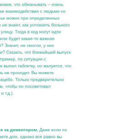
знаем, что обманывать – очень
учае взаимодействия с людьми со
нье можно при определенных
 не знают, как успокоить больного
улицу. Тогда в ход могут идти
 или будет какая-то важная
? Значит, не смогли, у них
и? Сказать, что ближайший выпуск
апример, по ситуации с
 выпил таблетку, но жалуется, что
ль не проходит. Вы можете
лацебо. Только предварительно
м, чтобы он посоветовал
 т.д.).
я за дементором.
Даже если по
аете дом, однако все равно вы