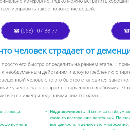
имально комфортно. Редко можно встретить хороший м
аться исправить такое положение вещей.
☎ (068) 107-88-77
☎ 
что человек страдает от деменц
просто его быстро определить на раннем этапе. К приме
ь к необдуманным действиям и злоупотреблению спирт
вешенный человек, то это быстро становится заметно
ие у человека в возрасте старческого слабоумия. Чтоб
миться с нижеприведенными симптомами.
рные вещи:
Недоверчивость
. В связи со слабоуми
какие-то посторонние персонажи. По этой
орошо помнить
все ценности, и делают это многократно. 