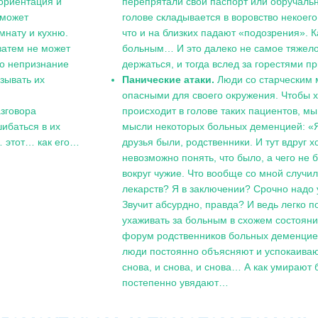
зориентация и
перепрятали свой паспорт или обручально
 может
голове складывается в воровство некоего
мнату и кухню.
что и на близких падают «подозрения». К
затем не может
больным… И это далеко не самое тяжелое
то непризнание
держаться, и тогда вслед за горестями п
зывать их
Панические атаки.
Люди со старческим 
опасными для своего окружения. Чтобы х
азговора
происходит в голове таких пациентов, 
ибаться в их
мысли некоторых больных деменцией: «Я 
… этот… как его…
друзья были, родственники. И тут вдруг 
невозможно понять, что было, а чего не 
вокруг чужие. Что вообще со мной случил
лекарств? Я в заключении? Срочно надо 
Звучит абсурдно, правда? И ведь легко по
ухаживать за больным в схожем состояни
форум родственников больных деменцией 
люди постоянно объясняют и успокаивают
снова, и снова, и снова… А как умираю
постепенно увядают…