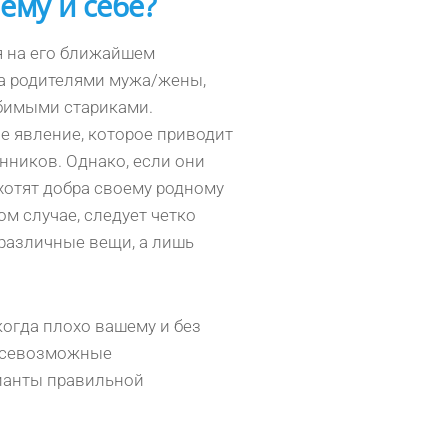
ему и себе?
я на его ближайшем
за родителями мужа/жены,
юбимыми стариками.
е явление, которое приводит
нников. Однако, если они
хотят добра своему родному
м случае, следует четко
е различные вещи, а лишь
огда плохо вашему и без
и всевозможные
рианты правильной