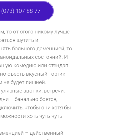
(073) 107-88-77
, то от этого никому лучше
раться шутить и
анять больного деменцией, то
араноидальных состояний. И
рошую комедию или стендап.
но съесть вкусный тортик
м не будет лишней.
гулярные звонки, встречи,
дни – банально боятся,
дключить, чтобы они хотя бы
зможности хоть чуть-чуть
деменцией – действенный