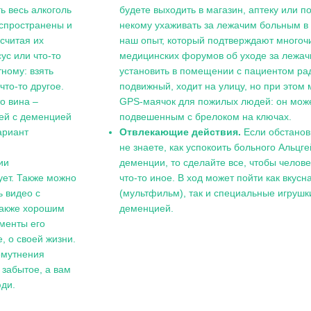
ь весь алкоголь
будете выходить в магазин, аптеку или п
аспространены и
некому ухаживать за лежачим больным в
 считая их
наш опыт, который подтверждают многоч
ус или что-то
медицинских форумов об уходе за лежа
тному: взять
установить в помещении с пациентом ра
что-то другое.
подвижный, ходит на улицу, но при этом 
о вина –
GPS-маячок для пожилых людей: он может
дей с деменцией
подвешенным с брелоком на ключах.
ариант
Отвлекающие действия.
Если обстановк
не знаете, как успокоить больного Альц
ии
деменции, то сделайте все, чтобы челов
ует. Также можно
что-то иное. В ход может пойти как вкус
ь видео с
(мультфильм), так и специальные игрушк
Также хорошим
деменцией.
менты его
, о своей жизни.
омутнения
 забытое, а вам
юди.