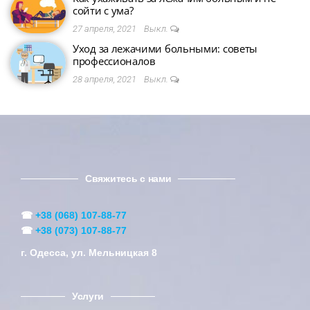
сойти с ума?
27 апреля, 2021
Выкл.
Уход за лежачими больными: советы
профессионалов
28 апреля, 2021
Выкл.
Свяжитесь с нами
☎
+38 (068) 107-88-77
☎
+38 (073) 107-88-77
г. Одесса, ул. Мельницкая 8
Услуги