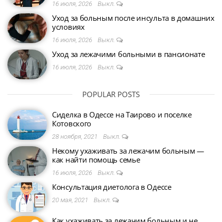
16 июля, 2026
Выкл.
Уход за больным после инсульта в домашних
условиях
16 июля, 2026
Выкл.
Уход за лежачими больными в пансионате
16 июля, 2026
Выкл.
POPULAR POSTS
Сиделка в Одессе на Таирово и поселке
Котовского
28 ноября, 2021
Выкл.
Некому ухаживать за лежачим больным —
как найти помощь семье
16 июля, 2026
Выкл.
Консультация диетолога в Одессе
20 мая, 2021
Выкл.
Как ухаживать за лежачим больным и не