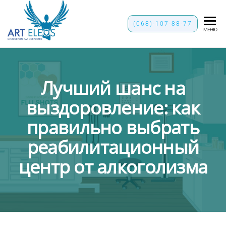
"ART-
(068)-107-88-77
МЕНЮ
ELEOS"
Лучший шанс на
выздоровление: как
правильно выбрать
реабилитационный
центр от алкоголизма