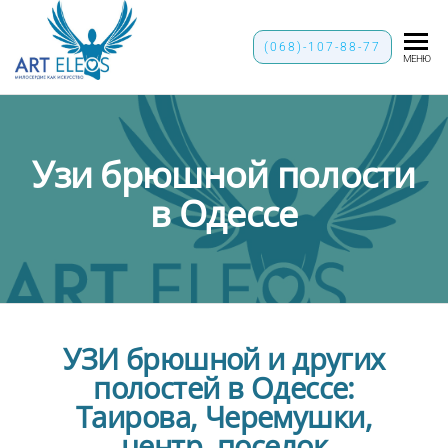
"ART-
(068)-107-88-77
МЕНЮ
ELEOS"
Узи брюшной полости
в Одессе
УЗИ брюшной и других
полостей в Одессе:
Таирова, Черемушки,
центр, поселок